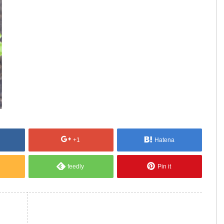
+1
Hatena
feedly
Pin it