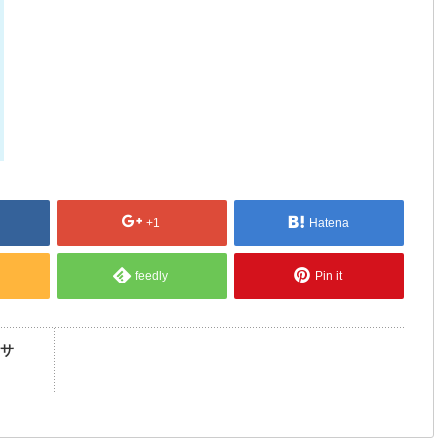
+1
Hatena
feedly
Pin it
サ