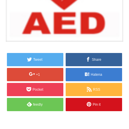
Tweet
Share
+1
Hatena
Pocket
RSS
feedly
Pin it