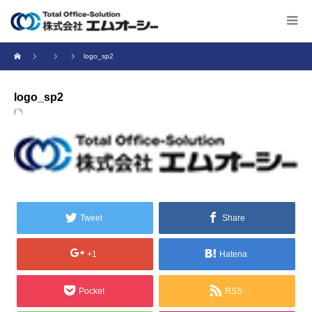
logo_sp2
logo_sp2
Tweet
Share
+1
Hatena
Pocket
RSS